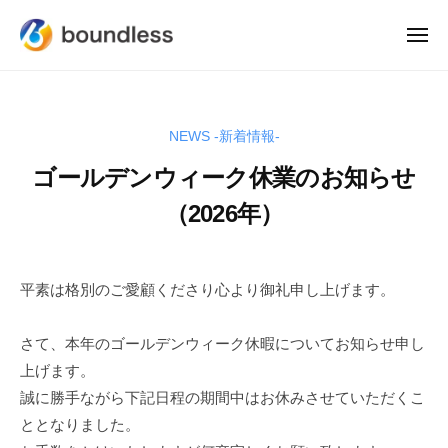
株
コ
ー
式
ン
メ
会
ニ
株
テ
ュ
企
社
ー
ン
式
業
バ
の
ウ
ツ
会
NEWS -新着情報-
ン
価
へ
社
ド
値
ゴールデンウィーク休業のお知らせ
ス
バ
レ
を
キ
ウ
（2026年）
ス
作
ッ
ン
っ
プ
ド
て
平素は格別のご愛顧くださり心より御礼申し上げます。
レ
、
ス
自
さて、本年のゴールデンウィーク休暇についてお知らせ申し
ら
の
上げます。
価
誠に勝手ながら下記日程の期間中はお休みさせていただくこ
値
ととなりました。
を