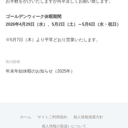
お手数をかけいたしますが何卒宜しくお願い致します。
磨
き
ゴールデンウィーク休暇期間
、
2026年4月29日（水）、5月2日（土）～5月6日（水・祝日）
成
長
※5月7日（木）より平常どおり営業いたします。
し
続
け
前の投稿
、
あ
年末年始休暇のお知らせ（2025年）
な
投
た
稿
の
ナ
未
ビ
来
ゲ
を
ホーム
サイトご利用規約
個人情報保護方針
ー
つ
個人情報の取扱いについて
シ
く